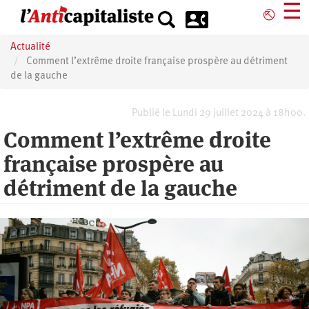
Aller
☰
⎋
au
contenu
Actualité
principal
Comment l’extrême droite française prospère au détriment
de la gauche
Publié le Lundi 29 juillet 2024 à 18h00.
Comment l’extrême droite
française prospère au
détriment de la gauche