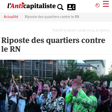
Aller
☰
⎋
au
contenu
Actualité
Riposte des quartiers contre le RN
principal
Publié le Jeudi 1 août 2024 à 09h00.
Riposte des quartiers contre
le RN