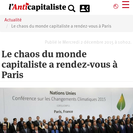
Aller
☰
⎋
au
contenu
Actualité
principal
Le chaos du monde capitaliste a rendez-vous à Paris
Publié le Mercredi 2 décembre 2015 à 10h02.
Le chaos du monde
capitaliste a rendez-vous à
Paris