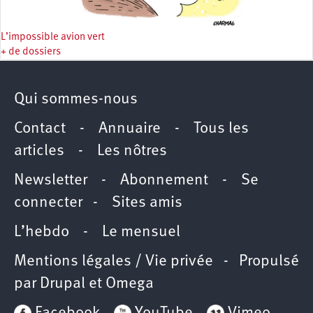
L’impossible avion vert
+ de dossiers
Qui sommes-nous
Contact
-
Annuaire
-
Tous les
articles
-
Les nôtres
Newsletter
-
Abonnement
-
Se
connecter
-
Sites amis
L’hebdo
-
Le mensuel
Mentions légales / Vie privée
- Propulsé
par
Drupal
et
Omega