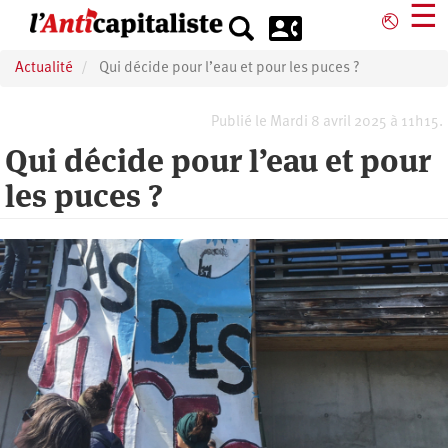
Aller
☰
⎋
au
contenu
Actualité
Qui décide pour l’eau et pour les puces ?
principal
Publié le Mardi 8 avril 2025 à 11h15.
Qui décide pour l’eau et pour
les puces ?