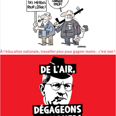
À l'éducation nationale, travailler plus pour gagner moins : c’est non !