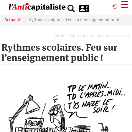
Aller
☰
⎋
au
contenu
Actualité
Rythmes scolaires. Feu sur l’enseignement public !
principal
Publié le Mercredi 16 mars 2011 à 21h14.
Rythmes scolaires. Feu sur
l’enseignement public !