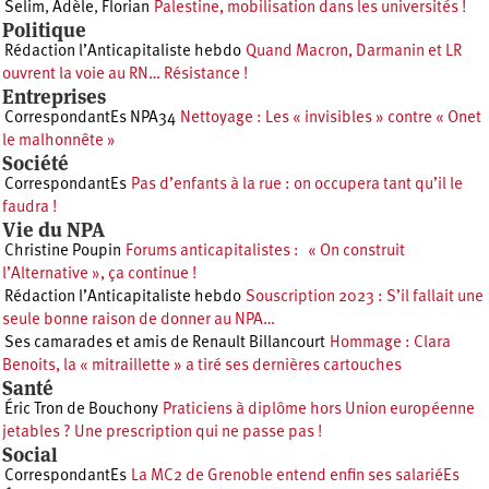
Selim
,
Adèle
,
Florian
Palestine, mobilisation dans les universités !
Politique
Rédaction l’Anticapitaliste hebdo
Quand Macron, Darmanin et LR
ouvrent la voie au RN… Résistance !
Entreprises
CorrespondantEs NPA34
Nettoyage : Les « invisibles » contre « Onet
le malhonnête »
Société
CorrespondantEs
Pas d’enfants à la rue : on occupera tant qu’il le
faudra !
Vie du NPA
Christine Poupin
Forums anticapitalistes : « On construit
l’Alternative », ça continue !
Rédaction l’Anticapitaliste hebdo
Souscription 2023 : S’il fallait une
seule bonne raison de donner au NPA…
Ses camarades et amis de Renault Billancourt
Hommage : Clara
Benoits, la « mitraillette » a tiré ses dernières cartouches
Santé
Éric Tron de Bouchony
Praticiens à diplôme hors Union européenne
jetables ? Une prescription qui ne passe pas !
Social
CorrespondantEs
La MC2 de Grenoble entend enfin ses salariéEs