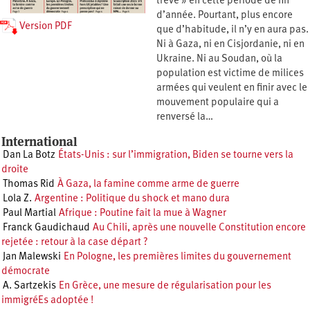
trêve » en cette période de fin
d’année. Pourtant, plus encore
Version PDF
que d’habitude, il n’y en aura pas.
Ni à Gaza, ni en Cisjordanie, ni en
Ukraine. Ni au Soudan, où la
population est victime de milices
armées qui veulent en finir avec le
mouvement populaire qui a
renversé la…
International
Dan La Botz
États-Unis : sur l’immigration, Biden se tourne vers la
droite
Thomas Rid
À Gaza, la famine comme arme de guerre
Lola Z.
Argentine : Politique du shock et mano dura
Paul Martial
Afrique : Poutine fait la mue à Wagner
Franck Gaudichaud
Au Chili, après une nouvelle Constitution encore
rejetée : retour à la case départ ?
Jan Malewski
En Pologne, les premières limites du gouvernement
démocrate
A. Sartzekis
En Grèce, une mesure de régularisation pour les
immigréEs adoptée !