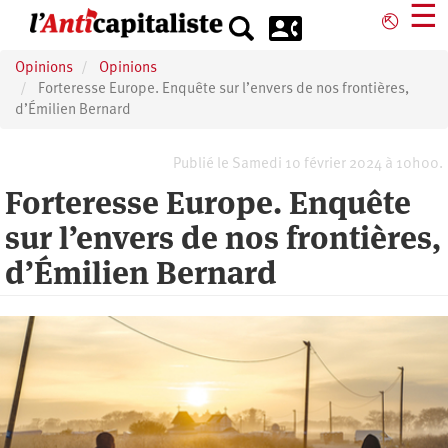
Aller
☰
⎋
au
contenu
Opinions
Opinions
principal
Forteresse Europe. Enquête sur l’envers de nos frontières,
d’Émilien Bernard
Publié le Samedi 10 février 2024 à 10h00.
Forteresse Europe. Enquête
sur l’envers de nos frontières,
d’Émilien Bernard