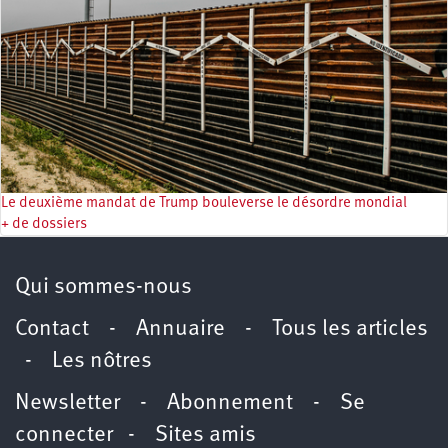
Le deuxième mandat de Trump bouleverse le désordre mondial
+ de dossiers
Qui sommes-nous
Contact
-
Annuaire
-
Tous les articles
-
Les nôtres
Newsletter
-
Abonnement
-
Se
connecter
-
Sites amis