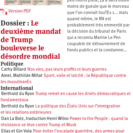
peu moins punk, ça a sans doute
moins de gueule que le morceau
Version PDF
que l’on connait touTEs 1... mais
quand même, le RN est
Dossier :
Le
probablement très emmerdé par
deuxième mandat
la décision du tribunal de Paris
de Trump
qui a reconnu Marine Le Pen
coupable de détournement de
bouleverse le
fonds publics et la condamne…
désordre mondial
Politique
Cathy Billard
Nos vies, pas leurs profits ni leurs guerres
Amel
,
Mathilde Millat
Sport, voile et laïcité : la République contre
les musulmanEs
International
Berthold du Ryon
Trump remet en cause les droits démocratiques et
fondamentaux
Berthold du Ryon
La politique des États-Unis sur l’immigration
et les relations extérieures
Dan La Botz
,
traduction Henri Wilno
Power to the People : quand la
résistance se lève contre Trump et Musk
Elias et Gin Vola
Pour éviter l’escalade guerrière, des armes pour