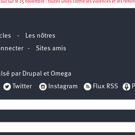
our sur le 25 novembre : toutes unies contre les violences et les fémin
icles
-
Les nôtres
onnecter
-
Sites amis
lsé par
Drupal
et
Omega
Twitter
Instagram
Flux RSS