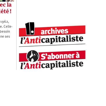
ec la
été !
 1962,
e. Celle-
 besoin
nne ses