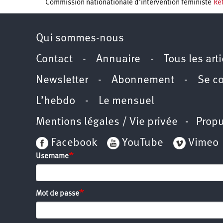
Commission nationationale d’intervention féministe
Ret
Qui sommes-nous
Contact
-
Annuaire
-
Tous les art
Newsletter
-
Abonnement
-
Se c
L’hebdo
-
Le mensuel
Mentions légales / Vie privée
- Propu
Facebook
YouTube
Vimeo
Username
Mot de passe