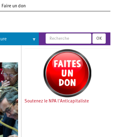
Faire un don
OK
ture
Soutenez le NPA l'Anticapitaliste