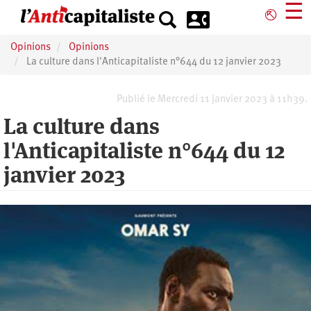
Aller
☰
⎋
au
contenu
Opinions
Opinions
principal
La culture dans l'Anticapitaliste n°644 du 12 janvier 2023
Publié le Mercredi 11 janvier 2023 à 11h39.
La culture dans
l'Anticapitaliste n°644 du 12
janvier 2023