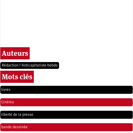
Auteurs
Rédaction l’Anticapitaliste hebdo
Mots clés
livres
Cinéma
liberté de la presse
bande dessinée