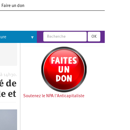
Faire un don
OK
ture
 à 14h30.
é de
e et
Soutenez le NPA l'Anticapitaliste