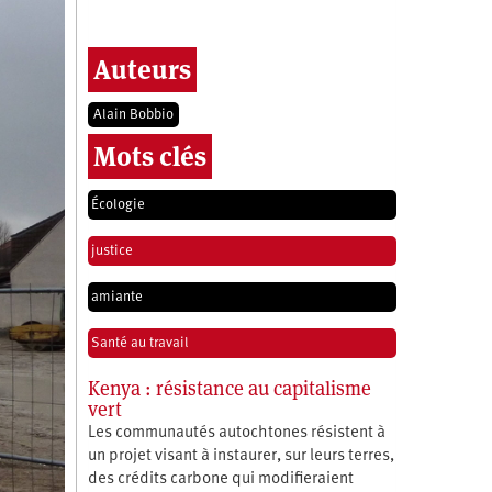
Auteurs
Alain Bobbio
Mots clés
Écologie
justice
amiante
Santé au travail
Kenya : résistance au capitalisme
vert
Les communautés autochtones résistent à
un projet visant à instaurer, sur leurs terres,
des crédits carbone qui modifieraient