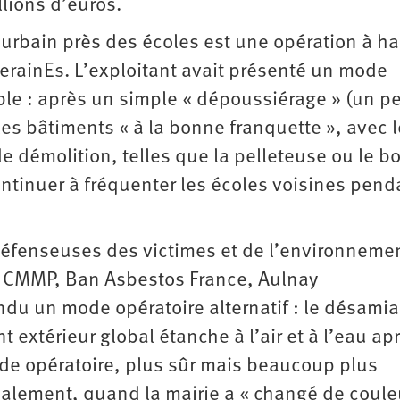
llions d’euros.
u urbain près des écoles est une opération à ha
iverainEs. L’exploitant avait présenté un mode
e : après un simple « dépoussiérage » (un pe
les bâtiments « à la bonne franquette », avec 
 démolition, telles que la pelleteuse ou le bo
ontinuer à fréquenter les écoles voisines pend
 défenseuses des victimes et de l’environneme
 du CMMP, Ban Asbestos France, Aulnay
du un mode opératoire alternatif : le désami
 extérieur global étanche à l’air et à l’eau ap
e opératoire, plus sûr mais beaucoup plus
inalement, quand la mairie a « changé de coule