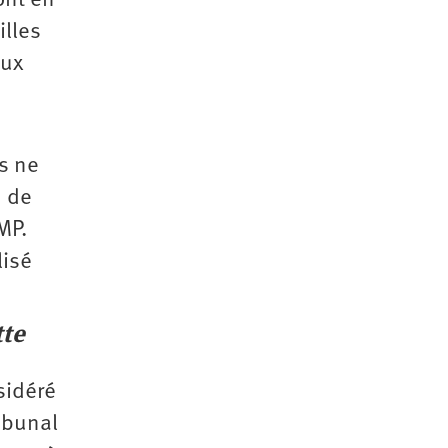
ont en
lles
eux
s ne
, de
MP.
lisé
tte
sidéré
ribunal