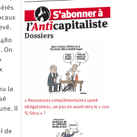
pérés
ocaux
evé.
Dossiers
à 480
e. On
 «
x
nu la
ssé
« Assurances complémentaires santé
obligatoires», un pas en avant vers le « 100
une. Il
% Sécu » ?
l de