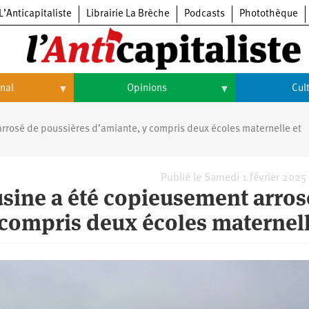
L’Anticapitaliste
Librairie La Brèche
Podcasts
Photothèque
onal
Opinions
Cul
Opinions
Culture
rrosé de poussières d’amiante, y compris deux écoles maternelle et
Histoire
Arts
Cinéma
Publié le Samedi 1 février 2025
usine a été copieusement arros
Expositions
 compris deux écoles maternell
Livres
Musique