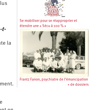
plus
Se mobiliser pour se réapproprier et
étendre une « Sécu à 100 % »
-t-
te la
Frantz Fanon, psychiatre de l’émancipation
ement.
+ de dossiers
de