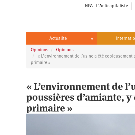
NPA - L’Anticapitaliste
Aller
au
contenu
principal
Actualité
Internati
Opinions
Opinions
Actualité
International
« L’environnement de l’usine a été copieusement a
primaire »
Politique
Brésil
Entreprises
Chine
« L’environnement de l’
Oppressions
Entreprises
États-
poussières d’amiante, y
Unis
Économie
Automobile
Oppressions
Continents
primaire »
Écologie
Aéronautique
Antiracisme
Continents
Éducation
Commerce
Féminisme
Afrique