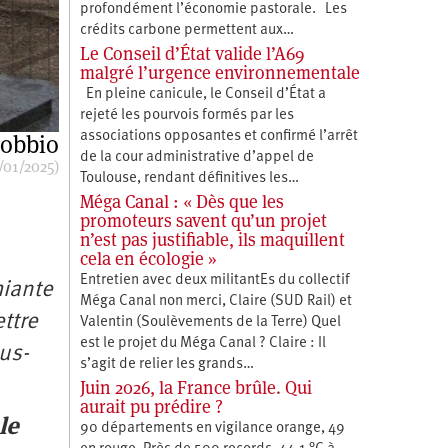
profondément l’économie pastorale. Les
crédits carbone permettent aux…
Le Conseil d’État valide l’A69
malgré l’urgence environnementale
En pleine canicule, le Conseil d’État a
rejeté les pourvois formés par les
Bobbio
associations opposantes et confirmé l’arrêt
de la cour administrative d’appel de
/01/2025)
Toulouse, rendant définitives les…
Méga Canal : « Dès que les
promoteurs savent qu’un projet
n’est pas justifiable, ils maquillent
cela en écologie »
Entretien avec deux militantEs du collectif
miante
Méga Canal non merci, Claire (SUD Rail) et
ttre
Valentin (Soulèvements de la Terre) Quel
est le projet du Méga Canal ? Claire : Il
us-
s’agit de relier les grands…
Juin 2026, la France brûle. Qui
aurait pu prédire ?
le
90 départements en vigilance orange, 49