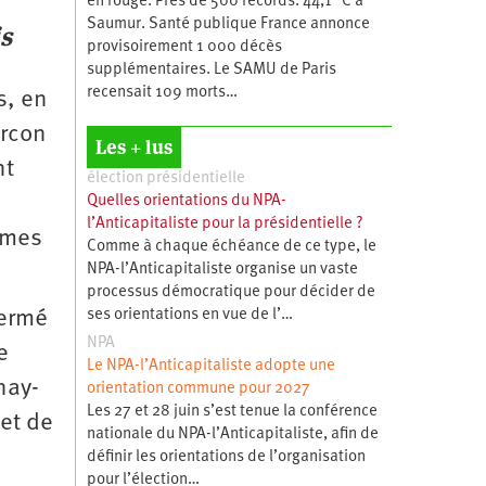
en rouge. Près de 500 records. 44,1 °C à
Saumur. Santé publique France annonce
s
provisoirement 1 000 décès
supplémentaires. Le SAMU de Paris
recensait 109 morts…
s, en
ircon
Les + lus
nt
élection présidentielle
Quelles orientations du NPA-
l’Anticapitaliste pour la présidentielle ?
times
Comme à chaque échéance de ce type, le
NPA-l’Anticapitaliste organise un vaste
processus démocratique pour décider de
fermé
ses orientations en vue de l’…
NPA
e
Le NPA-l’Anticapitaliste adopte une
lnay-
orientation commune pour 2027
Les 27 et 28 juin s’est tenue la conférence
et de
nationale du NPA-l’Anticapitaliste, afin de
définir les orientations de l’organisation
pour l’élection…