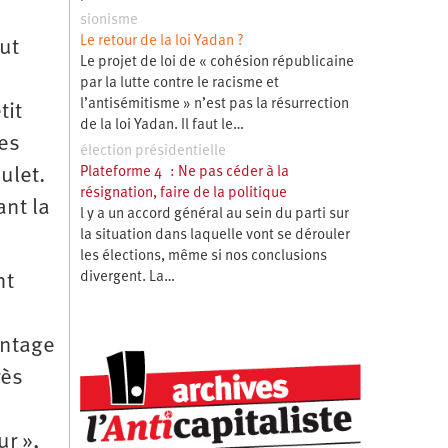
sionisme
Le retour de la loi Yadan ?
ut
Le projet de loi de « cohésion républicaine
par la lutte contre le racisme et
l’antisémitisme » n’est pas la résurrection
tit
de la loi Yadan. Il faut le…
les
élection présidentielle
ulet.
Plateforme 4 : Ne pas céder à la
résignation, faire de la politique
ant la
l y a un accord général au sein du parti sur
la situation dans laquelle vont se dérouler
les élections, même si nos conclusions
divergent. La…
nt
antage
rès
ur »,