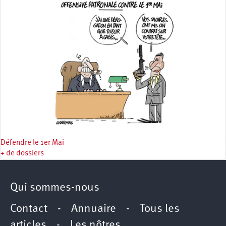
Défendre le 1er Mai
+ de dossiers
Qui sommes-nous
Contact
-
Annuaire
-
Tous les
articles
-
Les nôtres