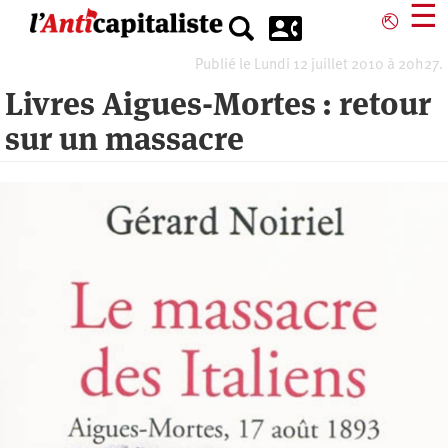
Aller
☰
⎋
au
contenu
Publié le Lundi 12 juillet 2010 à 20h27.
principal
Livres Aigues-Mortes : retour
sur un massacre