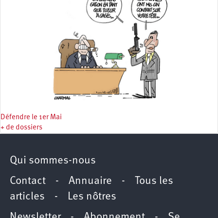
Défendre le 1er Mai
+ de dossiers
Qui sommes-nous
Contact
-
Annuaire
-
Tous les
articles
-
Les nôtres
Newsletter
-
Abonnement
-
Se