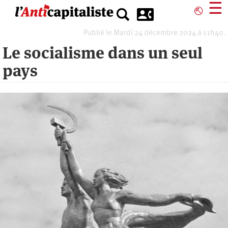
Aller
☰
⎋
au
contenu
Publié le Mardi 24 décembre 2024 à 11h40.
principal
Le socialisme dans un seul
pays