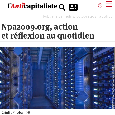
Aller
☰
⎋
au
contenu
Publié le Samedi 31 octobre 2015 à 10h02.
principal
Npa2009.org, action
et réflexion au quotidien
Crédit Photo
DR