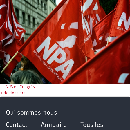
Le NPA en Congrès
+ de dossiers
Qui sommes-nous
Contact
-
Annuaire
-
Tous les