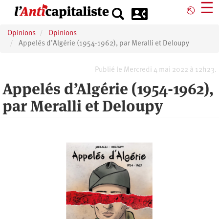
Aller
☰
⎋
au
contenu
Opinions
Opinions
principal
Appelés d’Algérie (1954-1962), par Meralli et Deloupy
Publié le Mercredi 4 mai 2022 à 12h23.
Appelés d’Algérie (1954-1962),
par Meralli et Deloupy