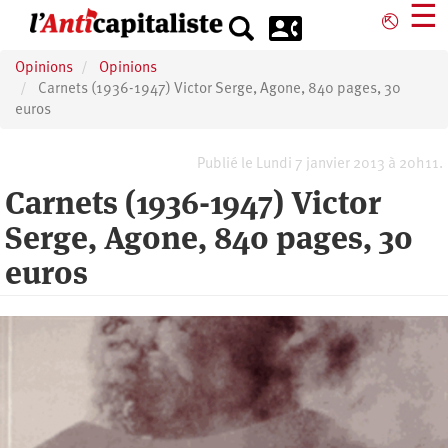
Aller
☰
⎋
au
contenu
Opinions
Opinions
principal
Carnets (1936-1947) Victor Serge, Agone, 840 pages, 30
euros
Publié le Lundi 7 janvier 2013 à 20h11.
Carnets (1936-1947) Victor
Serge, Agone, 840 pages, 30
euros