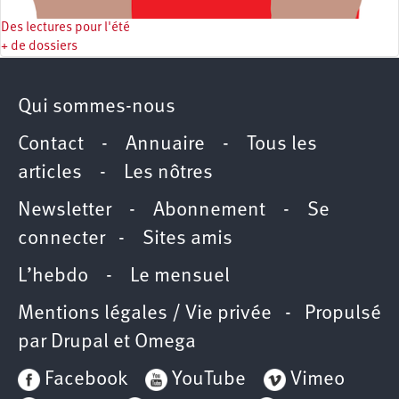
Des lectures pour l'été
+ de dossiers
Qui sommes-nous
Contact
-
Annuaire
-
Tous les
articles
-
Les nôtres
Newsletter
-
Abonnement
-
Se
connecter
-
Sites amis
L’hebdo
-
Le mensuel
Mentions légales / Vie privée
- Propulsé
par
Drupal
et
Omega
Facebook
YouTube
Vimeo