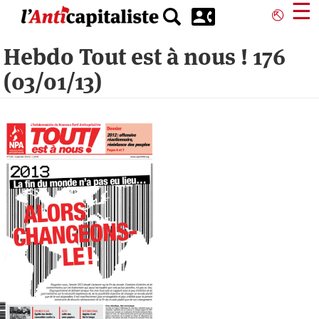
Aller
☰
⎋
au
contenu
Hebdo Tout est à nous ! 176
principal
(03/01/13)