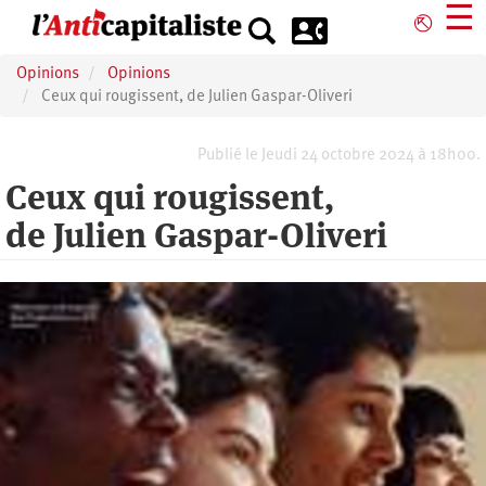
Aller
☰
⎋
au
contenu
Opinions
Opinions
principal
Ceux qui rougissent, de Julien Gaspar-Oliveri
Publié le Jeudi 24 octobre 2024 à 18h00.
Ceux qui rougissent,
de Julien Gaspar-Oliveri