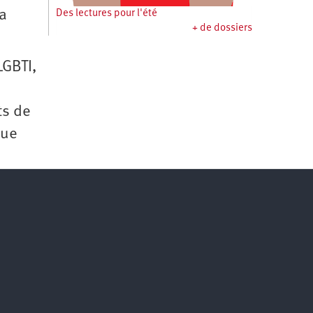
la
Des lectures pour l'été
+ de dossiers
LGBTI,
ts de
que