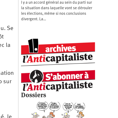
l y a un accord général au sein du parti sur
la situation dans laquelle vont se dérouler
les élections, même si nos conclusions
divergent. La…
eu. Se
ôt
c la
sation
o sur
Dossiers
é, le