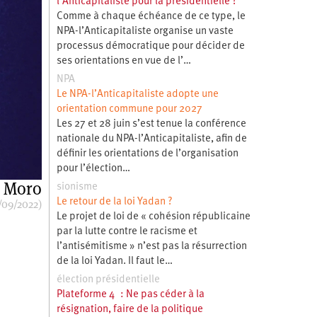
l’Anticapitaliste pour la présidentielle ?
Comme à chaque échéance de ce type, le
NPA-l’Anticapitaliste organise un vaste
processus démocratique pour décider de
ses orientations en vue de l’…
NPA
Le NPA-l’Anticapitaliste adopte une
orientation commune pour 2027
Les 27 et 28 juin s’est tenue la conférence
nationale du NPA-l’Anticapitaliste, afin de
définir les orientations de l’organisation
pour l’élection…
 Moro
sionisme
Le retour de la loi Yadan ?
/09/2022)
Le projet de loi de « cohésion républicaine
par la lutte contre le racisme et
l’antisémitisme » n’est pas la résurrection
de la loi Yadan. Il faut le…
élection présidentielle
Plateforme 4 : Ne pas céder à la
résignation, faire de la politique