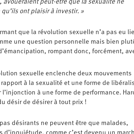
s, avoueraient peut-être que la sexualité ne
’ils ont plaisir à investir. »
irmant que la révolution sexuelle n’a pas eu li
comme une question personnelle mais bien plut
 d’émancipation, rompant donc, forcément, ave
volution sexuelle enclenche deux mouvements
rapport à la sexualité et une forme de libérali
r l’injonction à une forme de performance. Har
u désir de désirer à tout prix !
t pas désirants ne peuvent être que malades,
pas d’inquiétude, comme c’est devenu un march