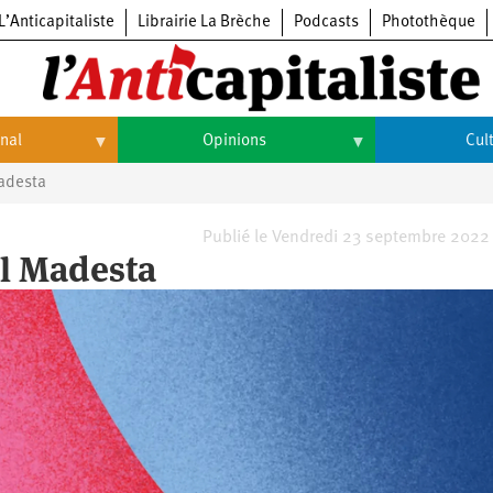
L’Anticapitaliste
Librairie La Brèche
Podcasts
Photothèque
onal
Opinions
Cul
Madesta
Opinions
Culture
Histoire
Arts
Publié le Vendredi 23 septembre 2022
al Madesta
Cinéma
Expositions
Livres
Musique