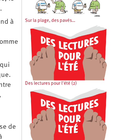
.
ond à
Sur la plage, des pavés…
 comme
 qui
que.
Des lectures pour l'été (2)
ntre
,
ose de
à