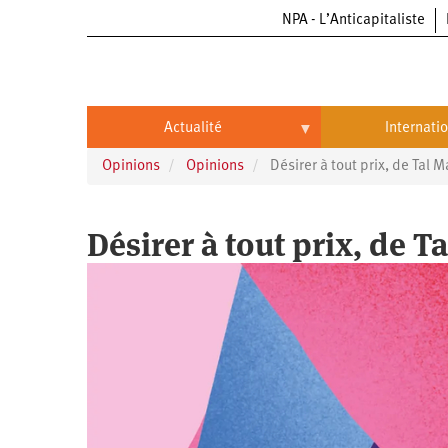
NPA - L’Anticapitaliste
Aller
au
contenu
principal
Actualité
Internati
Opinions
Opinions
Désirer à tout prix, de Tal 
Actualité
International
Politique
Brésil
Désirer à tout prix, de T
Entreprises
Chine
Oppressions
Entreprises
États-
Unis
Économie
Automobile
Oppressions
Continents
Écologie
Aéronautique
Antiracisme
Continents
Éducation
Commerce
Féminisme
Afrique