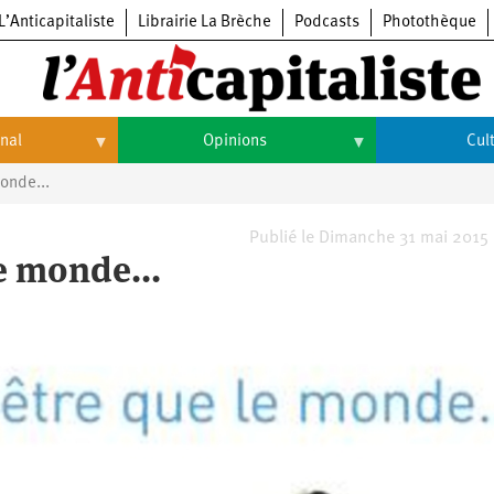
L’Anticapitaliste
Librairie La Brèche
Podcasts
Photothèque
onal
Opinions
Cul
onde...
Opinions
Culture
Histoire
Arts
Publié le Dimanche 31 mai 2015
le monde...
Cinéma
Expositions
Livres
Musique