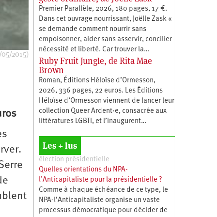
Premier Parallèle, 2026, 180 pages, 17 €.
Dans cet ouvrage nourrissant, Joëlle Zask «
se demande comment nourrir sans
empoisonner, aider sans asservir, concilier
nécessité et liberté. Car trouver la…
/05/2015)
Ruby Fruit Jungle, de Rita Mae
Brown
Roman, Éditions Héloïse d’Ormesson,
2026, 336 pages, 22 euros. Les Éditions
Héloïse d’Ormesson viennent de lancer leur
collection Queer Ardent·e, consacrée aux
uros
littératures LGBTI, et l’inaugurent…
es
Les + lus
rver.
élection présidentielle
Serre
Quelles orientations du NPA-
de
l’Anticapitaliste pour la présidentielle ?
Comme à chaque échéance de ce type, le
mblent
NPA-l’Anticapitaliste organise un vaste
processus démocratique pour décider de