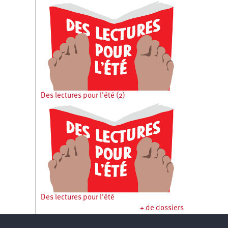
Des lectures pour l'été (2)
Des lectures pour l'été
+ de dossiers