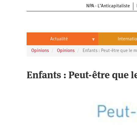
NPA - L’Anticapitaliste
Aller
au
contenu
principal
Actualité
Internati
Opinions
Opinions
Enfants : Peut-être que le m
Actualité
International
Politique
Brésil
Enfants : Peut-être que 
Entreprises
Chine
Oppressions
Entreprises
États-
Unis
Économie
Automobile
Oppressions
Continents
Écologie
Aéronautique
Antiracisme
Continents
Éducation
Commerce
Féminisme
Afrique