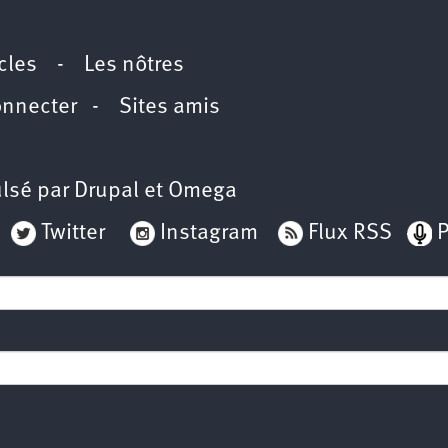
icles
-
Les nôtres
onnecter
-
Sites amis
lsé par
Drupal
et
Omega
Twitter
Instagram
Flux RSS