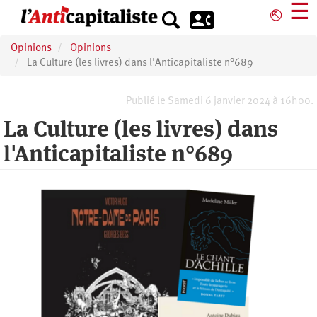
Aller
☰
⎋
au
contenu
Opinions
Opinions
principal
La Culture (les livres) dans l'Anticapitaliste n°689
Publié le Samedi 6 janvier 2024 à 16h00.
La Culture (les livres) dans
l'Anticapitaliste n°689