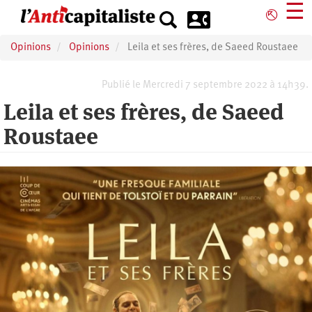
Aller
☰
⎋
au
contenu
Opinions
Opinions
Leila et ses frères, de Saeed Roustaee
principal
Publié le Mercredi 7 septembre 2022 à 14h39.
Leila et ses frères, de Saeed
Roustaee