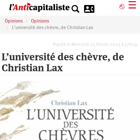
Aller
☰
⎋
au
contenu
Opinions
Opinions
principal
L’université des chèvre, de Christian Lax
Publié le Mercredi 15 février 2023 à 17h19.
L’université des chèvre, de
Christian Lax