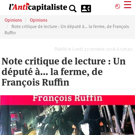
Aller
☰
⎋
au
contenu
Opinions
Opinions
principal
Note critique de lecture : Un député à… la ferme, de François
Ruffin
Publié le Lundi 22 octobre 2018 à 12h20.
Note critique de lecture : Un
député à… la ferme, de
François Ruffin