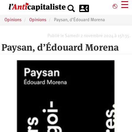
Aller
☰
⎋
au
contenu
Opinions
Opinions
Paysan, d’Édouard Morena
principal
Publié le Samedi 2 novembre 2024 à 15h35.
Paysan, d’Édouard Morena