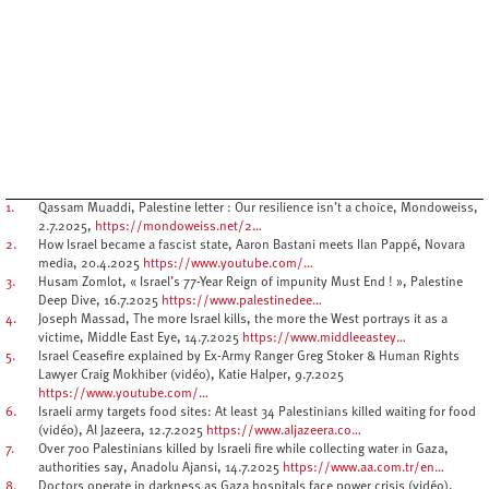
1.
Qassam Muaddi, Palestine letter : Our resilience isn’t a choice, Mondoweiss,
2.7.2025,
https://mondoweiss.net/2…
2.
How Israel became a fascist state, Aaron Bastani meets Ilan Pappé, Novara
media, 20.4.2025
https://www.youtube.com/…
3.
Husam Zomlot, « Israel’s 77-Year Reign of impunity Must End ! », Palestine
Deep Dive, 16.7.2025
https://www.palestinedee…
4.
Joseph Massad, The more Israel kills, the more the West portrays it as a
victime, Middle East Eye, 14.7.2025
https://www.middleeastey…
5.
Israel Ceasefire explained by Ex-Army Ranger Greg Stoker & Human Rights
Lawyer Craig Mokhiber (vidéo), Katie Halper, 9.7.2025
https://www.youtube.com/…
6.
Israeli army targets food sites: At least 34 Palestinians killed waiting for food
(vidéo), Al Jazeera, 12.7.2025
https://www.aljazeera.co…
7.
Over 700 Palestinians killed by Israeli fire while collecting water in Gaza,
authorities say, Anadolu Ajansi, 14.7.2025
https://www.aa.com.tr/en…
8.
Doctors operate in darkness as Gaza hospitals face power crisis (vidéo),