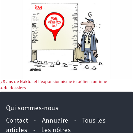
78 ans de Nakba et l’expansionnisme israélien continue
+ de dossiers
Qui sommes-nous
Contact
-
Annuaire
-
Tous les
articles
-
Les nôtres