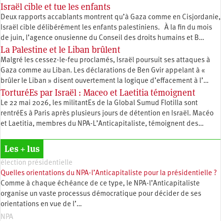
Israël cible et tue les enfants
Deux rapports accablants montrent qu’à Gaza comme en Cisjordanie,
Israël cible délibérément les enfants palestiniens. À la fin du mois
de juin, l’agence onusienne du Conseil des droits humains et B…
La Palestine et le Liban brûlent
Malgré les cessez-le-feu proclamés, Israël poursuit ses attaques à
Gaza comme au Liban. Les déclarations de Ben Gvir appelant à «
brûler le Liban » disent ouvertement la logique d’effacement à l’…
TorturéEs par Israël : Maceo et Laetitia témoignent
Le 22 mai 2026, les militantEs de la Global Sumud Flotilla sont
rentréEs à Paris après plusieurs jours de détention en Israël. Macéo
et Laetitia, membres du ‪NPA-L’Anticapitaliste, témoignent des…
Les + lus
élection présidentielle
Quelles orientations du NPA-l’Anticapitaliste pour la présidentielle ?
Comme à chaque échéance de ce type, le NPA-l’Anticapitaliste
organise un vaste processus démocratique pour décider de ses
orientations en vue de l’…
NPA