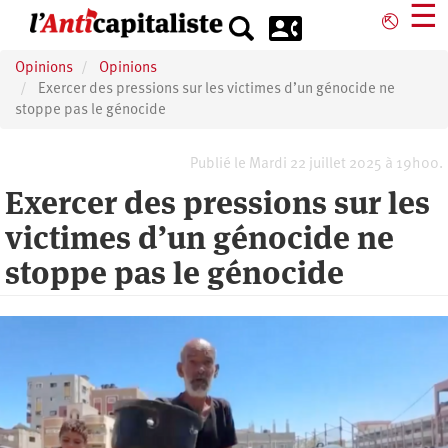
Aller
☰
⎋
au
contenu
Opinions
Opinions
principal
Exercer des pressions sur les victimes d’un génocide ne
stoppe pas le génocide
Publié le Mardi 22 juillet 2025 à 19h00.
Exercer des pressions sur les
victimes d’un génocide ne
stoppe pas le génocide