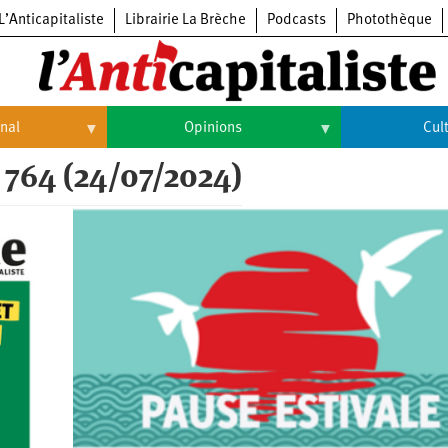
L’Anticapitaliste
Librairie La Brèche
Podcasts
Photothèque
onal
Opinions
Cul
 764 (24/07/2024)
Opinions
Culture
Histoire
Arts
Cinéma
Expositions
Livres
Musique