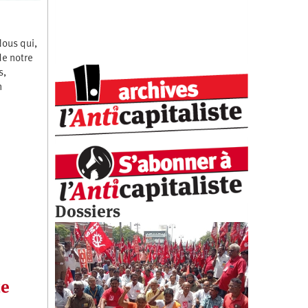
Nous qui,
de notre
s,
n
Dossiers
te