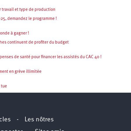
 travail et type de production
2025, demandez le programme !
monde à gagner !
hes continuent de profiter du budget
penses de santé pour financer les assistés du CAC 40 !
ent en grève illimitée
 tue
icles
-
Les nôtres