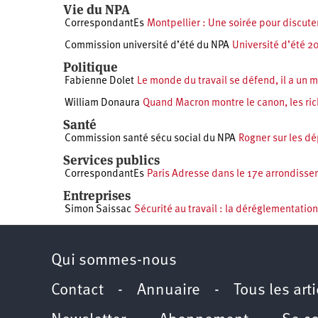
Vie du NPA
CorrespondantEs
Montpellier : Une soirée pour discuter
Commission université d’été du NPA
Université d’été 
Politique
Fabienne Dolet
Le monde du travail se défend, il a un 
William Donaura
Quand Macron montre le canon, les ric
Santé
Commission santé sécu social du NPA
Rogner sur les dé
Services publics
CorrespondantEs
Paris Adresse dans le 17e arrondissem
Entreprises
Simon Saissac
Sécurité au travail : la déréglementation
Qui sommes-nous
Contact
-
Annuaire
-
Tous les art