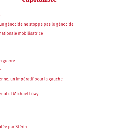
s
d’un génocide ne stoppe pas le génocide
nationale mobilisatrice
n guerre
e
ienne, un impératif pour la gauche
cenot et Michael Löwy
otée par Stérin