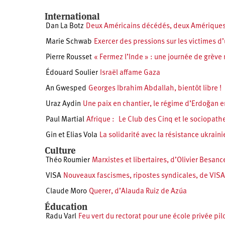
International
Dan La Botz
Deux Américains décédés, deux Amérique
Marie Schwab
Exercer des pressions sur les victimes 
Pierre Rousset
« Fermez l’Inde » : une journée de grève 
Édouard Soulier
Israël affame Gaza
An Gwesped
Georges Ibrahim Abdallah, bientôt libre !
Uraz Aydin
Une paix en chantier, le régime d’Erdoğan e
Paul Martial
Afrique : Le Club des Cinq et le sociopath
Gin et Elias Vola
La solidarité avec la résistance ukrain
Culture
Théo Roumier
Marxistes et libertaires, d’Olivier Besan
VISA
Nouveaux fascismes, ripostes syndicales, de VISA
Claude Moro
Querer, d’Alauda Ruiz de Azúa
Éducation
Radu Varl
Feu vert du rectorat pour une école privée pil