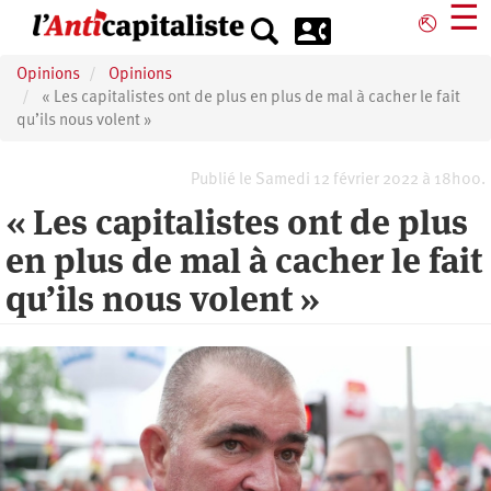
Aller
☰
⎋
au
contenu
Opinions
Opinions
principal
« Les capitalistes ont de plus en plus de mal à cacher le fait
qu’ils nous volent »
Publié le Samedi 12 février 2022 à 18h00.
« Les capitalistes ont de plus
en plus de mal à cacher le fait
qu’ils nous volent »