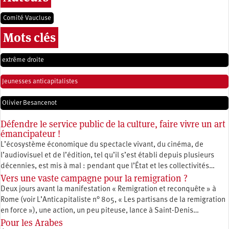
Comité Vaucluse
Mots clés
extrême droite
Jeunesses anticapitalistes
Olivier Besancenot
Défendre le service public de la culture, faire vivre un art
émancipateur !
L’écosystème économique du spectacle vivant, du cinéma, de
l’audiovisuel et de l’édition, tel qu’il s’est établi depuis plusieurs
décennies, est mis à mal : pendant que l’État et les collectivités…
Vers une vaste campagne pour la remigration ?
Deux jours avant la manifestation « Remigration et reconquête » à
Rome (voir L’Anticapitaliste n° 805, « Les partisans de la remigration
en force »), une action, un peu piteuse, lance à Saint-Denis…
Pour les Arabes