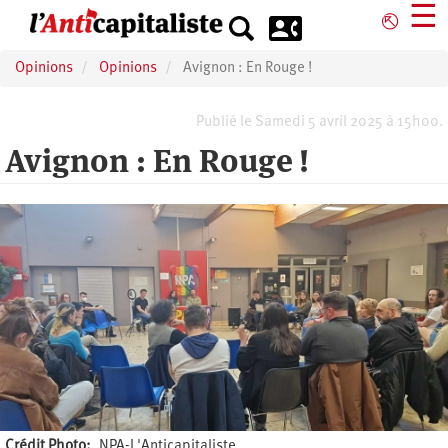
Aller
☰
⎋
au
contenu
Opinions
Opinions
Avignon : En Rouge !
principal
Publié le Samedi 5 avril 2025 à 15h00.
Avignon : En Rouge !
Crédit Photo
NPA-L'Anticapitaliste