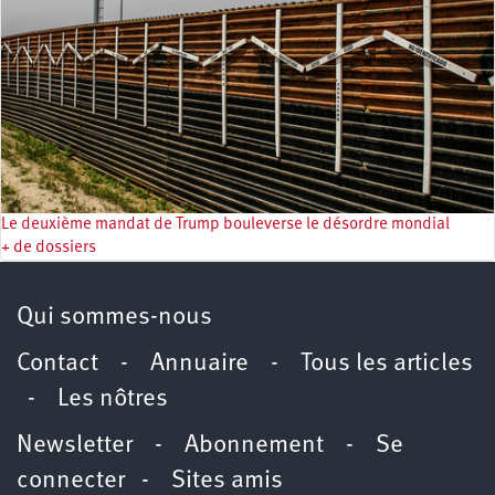
Le deuxième mandat de Trump bouleverse le désordre mondial
+ de dossiers
Qui sommes-nous
Contact
-
Annuaire
-
Tous les articles
-
Les nôtres
Newsletter
-
Abonnement
-
Se
connecter
-
Sites amis