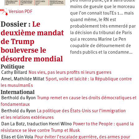
peu moins punk, ça a sans doute
moins de gueule que le morceau
Version PDF
que l’on connait touTEs 1... mais
quand même, le RN est
Dossier :
Le
probablement très emmerdé par
deuxième mandat
la décision du tribunal de Paris
de Trump
qui a reconnu Marine Le Pen
coupable de détournement de
bouleverse le
fonds publics et la condamne…
désordre mondial
Politique
Cathy Billard
Nos vies, pas leurs profits ni leurs guerres
Amel
,
Mathilde Millat
Sport, voile et laïcité : la République contre
les musulmanEs
International
Berthold du Ryon
Trump remet en cause les droits démocratiques et
fondamentaux
Berthold du Ryon
La politique des États-Unis sur l’immigration
et les relations extérieures
Dan La Botz
,
traduction Henri Wilno
Power to the People : quand la
résistance se lève contre Trump et Musk
Elias et Gin Vola
Pour éviter l’escalade guerrière, des armes pour