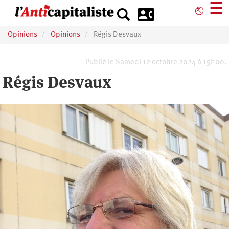
Aller
☰
⎋
au
contenu
Opinions
Opinions
Régis Desvaux
principal
Publié le Samedi 12 octobre 2024 à 15h00.
Régis Desvaux