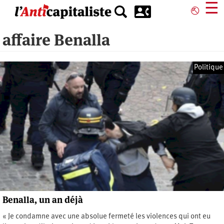
Aller
☰
⎋
au
contenu
affaire Benalla
principal
Politique
Benalla, un an déjà
« Je condamne avec une absolue fermeté les violences qui ont eu