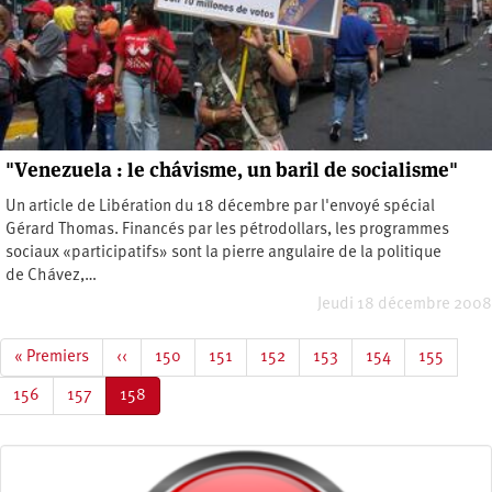
"Venezuela : le chávisme, un baril de socialisme"
Un article de Libération du 18 décembre par l'envoyé spécial
Gérard Thomas. Financés par les pétrodollars, les programmes
sociaux «participatifs» sont la pierre angulaire de la politique
de Chávez,…
Jeudi 18 décembre 2008
Pagination
Première
« Premiers
Page
‹‹
Page
150
Page
151
Page
152
Page
153
Page
154
Page
155
page
précédente
Page
156
Page
157
Page
158
courante