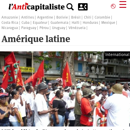
Aller
☰
⎋
au
contenu
Amazonie
Antilles
Argentine
Bolivie
Brésil
Chili
Colombie
principal
Costa Rica
Cuba
Equateur
Guatemala
Haïti
Honduras
Mexique
Nicaragua
Paraguay
Pérou
Uruguay
Vénézuela
Amérique latine
International