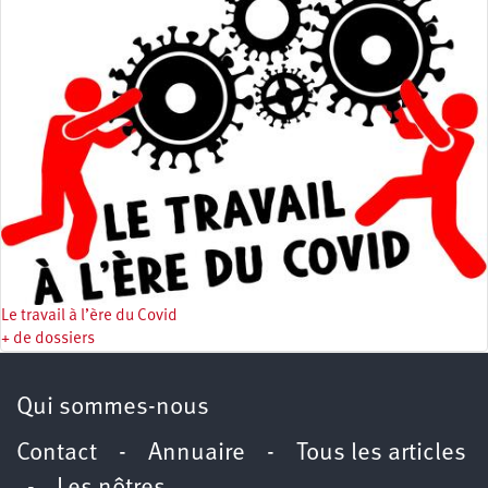
Le travail à l’ère du Covid
+ de dossiers
Qui sommes-nous
Contact
-
Annuaire
-
Tous les articles