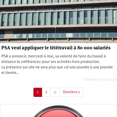
PSA veut appliquer le télétravail à 80 000 salariés
PSA a annoncé, mercredi 6 mai, sa volonté de faire du travail à
distance la «référence» pour ses activités hors production.
La présence sur site ne sera plus que «d'une journée à une journée
et demie…
Samedi 9 mai 2020
Pagination
Page
1
Page
2
Page
››
Dernière
Derniers »
courante
suivante
page