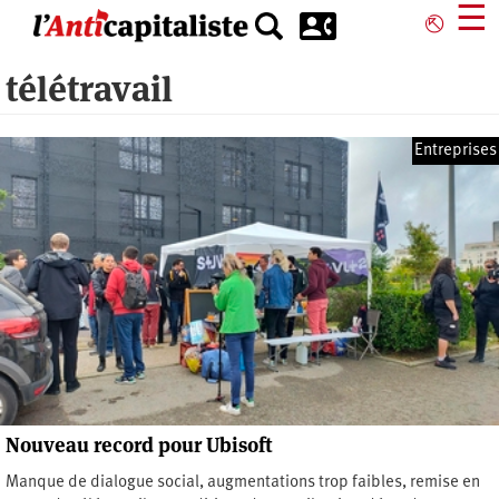
Aller
☰
⎋
au
contenu
télétravail
principal
Entreprises
Nouveau record pour Ubisoft
Manque de dialogue social, augmentations trop faibles, remise en