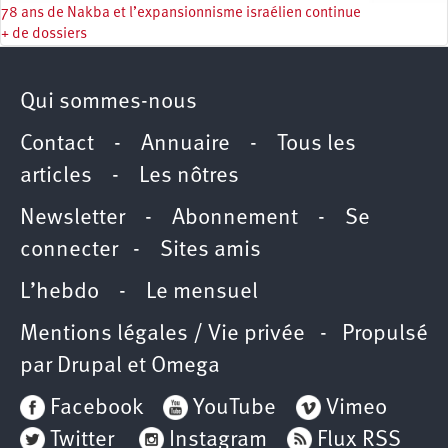
78 ans de Nakba et l’expansionnisme israélien continue
+ de dossiers
Qui sommes-nous
Contact
-
Annuaire
-
Tous les
articles
-
Les nôtres
Newsletter
-
Abonnement
-
Se
connecter
-
Sites amis
L’hebdo
-
Le mensuel
Mentions légales / Vie privée
- Propulsé
par
Drupal
et
Omega
Facebook
YouTube
Vimeo
Twitter
Instagram
Flux RSS