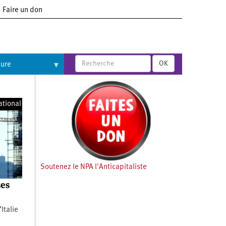
Faire un don
OK
ture
ational
Soutenez le NPA l'Anticapitaliste
ses
Italie