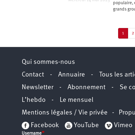
Mercredi 14 mai 2025
populaire, 
grands gro
Pagination
Page
1
P
2
couran
Qui sommes-nous
Contact
-
Annuaire
-
Tous les art
Newsletter
-
Abonnement
-
Se c
L’hebdo
-
Le mensuel
Mentions légales / Vie privée
- Propu
Facebook
YouTube
Vimeo
Username