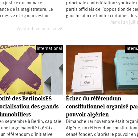
la justice qui menace
principale confédération syndicale e
nce de la magistrature. Le
partis officiels de l’opposition de ce
 des 22 et 23 mars est un
gauche afin de limiter certaines de
Mardi 29 juill
Vendredi 20 mars 2026
International
Intern
rité des BerlinoisES
Échec du référendum
socialisation des grands
constitutionnel organisé par
immobiliers
pouvoir algérien
6 septembre à Berlin, capitale
Dimanche 1er novembre était organi
 une large majorité (56%) a
Algérie, un référendum constitution
d’un référendum d’initiative
censé fonder, d’après le pouvoir en 