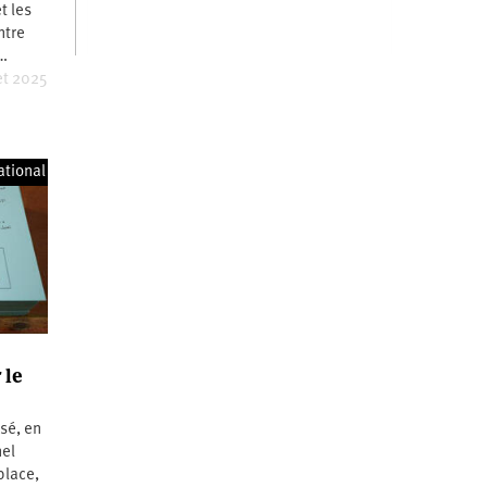
t les
ntre
s…
et 2025
ational
 le
sé, en
nel
place,