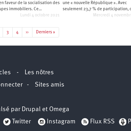
en faveur de la socialisation des
une « nouvelle République ». Avec
upes immobiliers. Ce…
seulement 23,7 % de participation, 
Lundi 4 octobre 2021
Mercredi 4 novemb
age
Page
3
Page
4
Page
››
Dernière
Derniers »
te
suivante
page
icles
-
Les nôtres
onnecter
-
Sites amis
lsé par
Drupal
et
Omega
Twitter
Instagram
Flux RSS