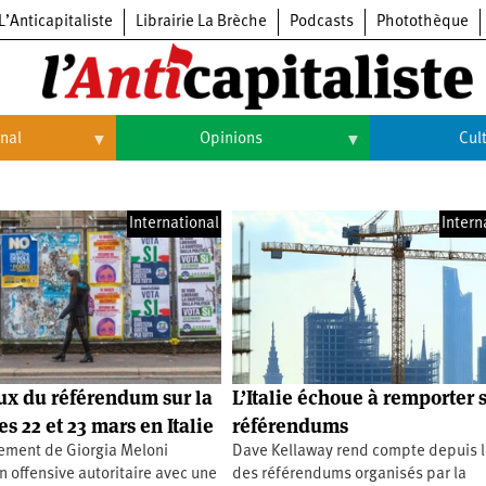
L’Anticapitaliste
Librairie La Brèche
Podcasts
Photothèque
onal
Opinions
Cul
Opinions
Culture
International
Intern
Histoire
Arts
Cinéma
Expositions
Livres
ux du référendum sur la
L’Italie échoue à remporter 
Musique
es 22 et 23 mars en Italie
référendums
ement de Giorgia Meloni
Dave Kellaway rend compte depuis l’
n offensive autoritaire avec une
des référendums organisés par la