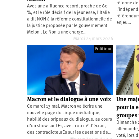
réforme de 
Santé
Hôpitaux
LGBTI
Amérique
Avec une affluence record, proche de 60
du
l’indépenda
%, et le rôle décisif de la jeunesse, l’Italie
Nord
référendum
Vidéos
SNCF
Amérique
a dit NON à la réforme constitutionnelle de
latine
enjeu…
la justice proposée par le gouvernement
Dans
Services
Asie
Meloni. Le Non a une charge…
mon
publics
Mardi 24 mars 2026
département
Europe
Politique
Moyen-
Orient
Océanie
Macron et le dialogue à une voix
Une majo
pour la 
Ce mardi 13 mai, Macron va écrire une
nouvelle page du cirque médiatique,
groupes 
habillé des oripeaux du dialogue, au cours
Dimanche 2
d’un show sur TF1, avec 100 m² d’écran,
allemande,
des contradicteurEs sur les questions de…
voté, lors 