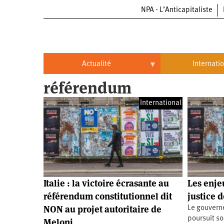
NPA - L’Anticapitaliste
Aller
au
contenu
principal
Actualité
Internati
référendum
Actualité
International
International
Politique
Brésil
Entreprises
Chine
Oppressions
Entreprises
États-
Unis
Économie
Automobile
Oppressions
Continents
Italie : la victoire écrasante au
Les enje
Écologie
Aéronautique
Antiracisme
Continents
référendum constitutionnel dit
justice d
NON au projet autoritaire de
Le gouvern
Éducation
Commerce
Féminisme
Afrique
poursuit so
Meloni