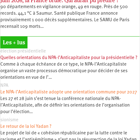
Juin 2026, la France brûle. Qui aurait pu prédire ?
90 départements en vigilance orange, 49 en rouge. Près de 500
records. 44,1 °C à Saumur. Santé publique France annonce
provisoirement 1 000 décès supplémentaires. Le SAMU de Paris
recensait 109 morts…
Les + lus
élection présidentielle
Quelles orientations du NPA-l’Anticapitaliste pour la présidentielle ?
Comme à chaque échéance de ce type, le NPA-l’Anticapitaliste
organise un vaste processus démocratique pour décider de ses
orientations en vue de l’…
NPA
Le NPA-l’Anticapitaliste adopte une orientation commune pour 2027
Les 27 et 28 juin s’est tenue la conférence nationale du NPA-
l’Anticapitaliste, afin de définir les orientations de l’organisation
pour l’élection…
sionisme
Le retour de la loi Yadan ?
Le projet de loi de « cohésion républicaine par la lutte contre le
racisme et l’antisémitisme » n’est pas la résurrection de la loi Yadan.