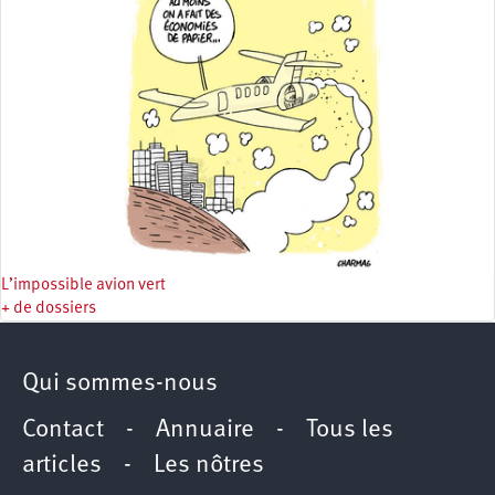
L’impossible avion vert
+ de dossiers
Qui sommes-nous
Contact
-
Annuaire
-
Tous les
articles
-
Les nôtres