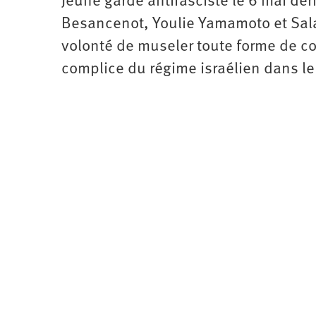
Jeune garde antifasciste le 6 mai dern
Besancenot, Youlie Yamamoto et Sala
volonté de museler toute forme de co
complice du régime israélien dans le