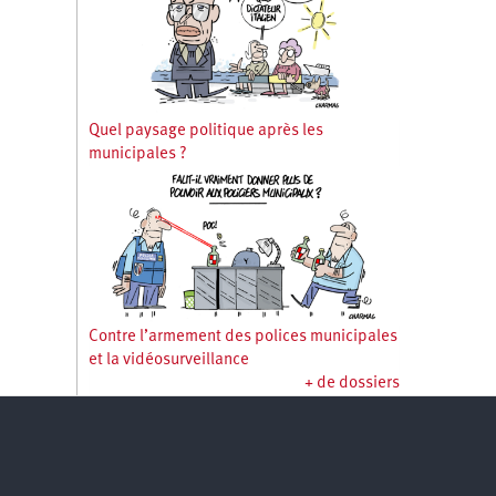
Quel paysage politique après les
municipales ?
Contre l’armement des polices municipales
et la vidéosurveillance
+ de dossiers