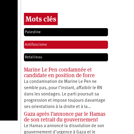
Mots clés
Palestine
Antifascisme
Retailleau
Marine Le Pen condamnée et
candidate en position de force
La condamnation de Marine Le Pen ne
semble pas, pour l’instant, affaiblir le RN
dans les sondages. Le parti poursuit sa
progression et impose toujours davantage
ses orientations à la droite et à la…
Gaza après l’annonce par le Hamas
de son retrait du gouvernement
a
Le Hamas a annoncé la dissolution de son
gouvernement d’urgence à Gaza et le