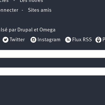
icles
-
Les nôtres
onnecter
-
Sites amis
lsé par
Drupal
et
Omega
Twitter
Instagram
Flux RSS