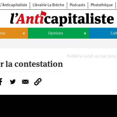
L’Anticapitaliste
Librairie La Brèche
Podcasts
Photothèque
onal
Opinions
Cul
Opinions
Culture
Histoire
Arts
Publié le Lundi 19 mai 2025
r la contestation
Cinéma
Expositions
Livres
Musique