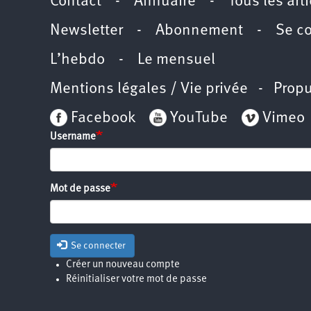
Contact
-
Annuaire
-
Tous les art
Newsletter
-
Abonnement
-
Se c
L’hebdo
-
Le mensuel
Mentions légales / Vie privée
- Propu
Facebook
YouTube
Vimeo
Username
Mot de passe
Se connecter
Créer un nouveau compte
Réinitialiser votre mot de passe