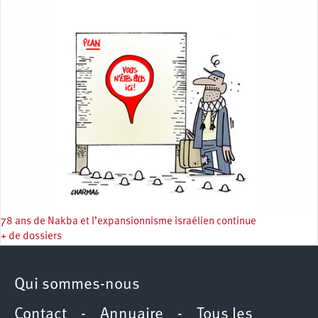
78 ans de Nakba et l’expansionnisme israélien continue
+ de dossiers
Qui sommes-nous
Contact
-
Annuaire
-
Tous les