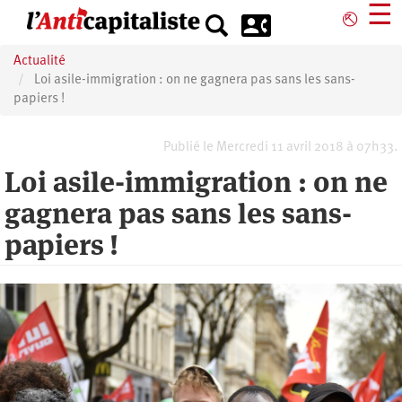
Aller
☰
⎋
au
contenu
Actualité
principal
Loi asile-immigration : on ne gagnera pas sans les sans-
papiers !
Publié le Mercredi 11 avril 2018 à 07h33.
Loi asile-immigration : on ne
gagnera pas sans les sans-
papiers !