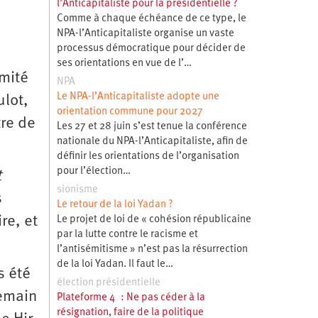
l’Anticapitaliste pour la présidentielle ?
Comme à chaque échéance de ce type, le
NPA-l’Anticapitaliste organise un vaste
processus démocratique pour décider de
ses orientations en vue de l’…
omité
NPA
Le NPA-l’Anticapitaliste adopte une
ulot,
orientation commune pour 2027
tre de
Les 27 et 28 juin s’est tenue la conférence
nationale du NPA-l’Anticapitaliste, afin de
définir les orientations de l’organisation
pour l’élection…
t
sionisme
s
Le retour de la loi Yadan ?
re, et
Le projet de loi de « cohésion républicaine
par la lutte contre le racisme et
l’antisémitisme » n’est pas la résurrection
de la loi Yadan. Il faut le…
s été
élection présidentielle
demain
Plateforme 4 : Ne pas céder à la
résignation, faire de la politique