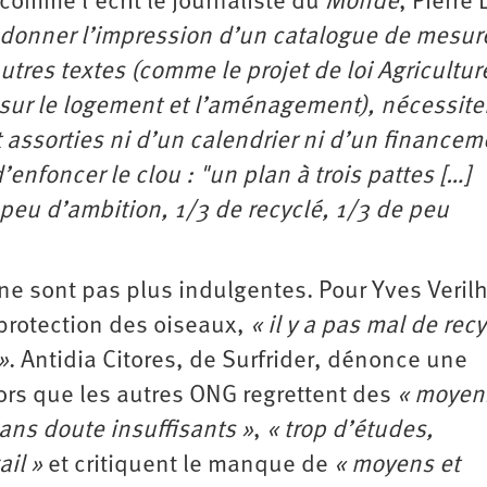
omme l’écrit le journaliste du
Monde
, Pierre 
à donner l’impression d’un catalogue de mesur
utres textes (comme le projet de loi Agricultur
N sur le logement et l’aménagement), nécessite
assorties ni d’un calendrier ni d’un financeme
nfoncer le clou : "un plan à trois pattes […]
peu d’ambition, 1/3 de recyclé, 1/3 de peu
s ne sont pas plus indulgentes. Pour Yves Veril
 protection des oiseaux,
« il y a pas mal de rec
»
. Antidia Citores, de Surfrider, dénonce une
ors que les autres ONG regrettent des
« moyen
ans doute insuffisants »
,
« trop d’études,
ail »
et critiquent le manque de
« moyens et