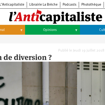
L’Anticapitaliste
Librairie La Brèche
Podcasts
Photothèque
onal
Opinions
Cul
Opinions
Culture
Histoire
Arts
Publié le Jeudi 19 juillet 201
n de diversion ?
Cinéma
Expositions
Livres
Musique