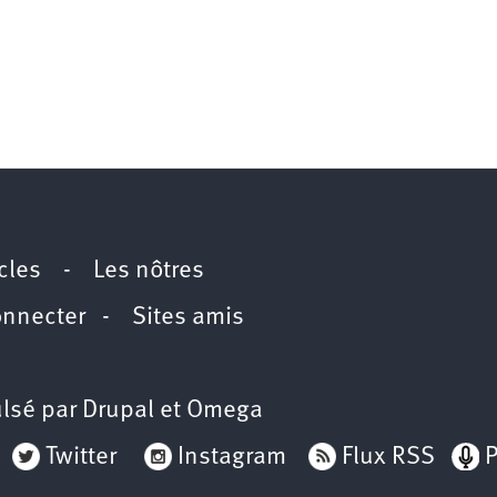
icles
-
Les nôtres
onnecter
-
Sites amis
lsé par
Drupal
et
Omega
Twitter
Instagram
Flux RSS