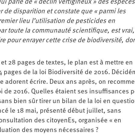
qui parle de « déclin vertigineux » des espèces
 de disparition et constate que « parmi les
mier lieu l’utilisation de pesticides en
par toute la communauté scientifique, est vrai, 
ire pour enrayer cette crise de biodiversité, do
et 28 pages de textes, le plan est à mettre en
64 pages de la loi Biodiversité de 2016. Décidé
gie adorent écrire. Deux ans après, on recomme
loi de 2016. Quelles étaient ses insuffisances 
ans bien sûr tirer un bilan de la loi en questio
cé le 18 mai, présenté début juillet, sans
consultation des citoyenEs, organisée « en
valuation des moyens nécessaires ?