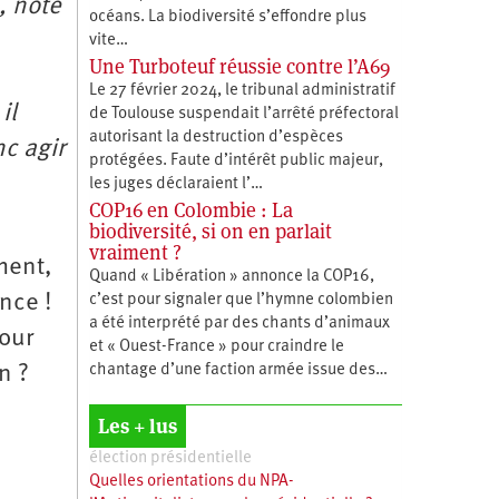
, note
océans. La biodiversité s’effondre plus
vite…
Une Turboteuf réussie contre l’A69
Le 27 février 2024, le tribunal administratif
il
de Toulouse suspendait l’arrêté préfectoral
autorisant la destruction d’espèces
nc agir
protégées. Faute d’intérêt public majeur,
les juges déclaraient l’…
COP16 en Colombie : La
biodiversité, si on en parlait
vraiment ?
ment,
Quand « Libération » annonce la COP16,
nce !
c’est pour signaler que l’hymne colombien
a été interprété par des chants d’animaux
pour
et « Ouest-France » pour craindre le
n ?
chantage d’une faction armée issue des…
Les + lus
élection présidentielle
Quelles orientations du NPA-