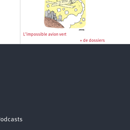
L’impossible avion vert
+ de dossiers
Podcasts