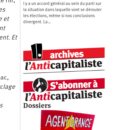
Le Hir,
l y a un accord général au sein du parti sur
es
la situation dans laquelle vont se dérouler
les élections, même si nos conclusions
e et
divergent. La…
nt
nt. Et
hac,
yclage
Dossiers
s