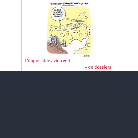
L’impossible avion vert
+ de dossiers