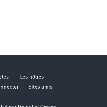
icles
-
Les nôtres
onnecter
-
Sites amis