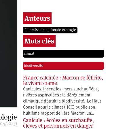
Auteurs
Commission nationale écologie
Mots clés
climat
biodiversité
France calcinée : Macron se félicite,
le vivant crame
Canicules, incendies, mers surchauffées,
rivières asphyxiées : le déréglement
climatique détruit la biodiversité. Le Haut
Conseil pour le climat (HCC) publie son
huitième rapport de l’ère Macron, un…
ologie
Canicule : écoles en surchauffe,
/04/2023)
élèves et personnels en danger