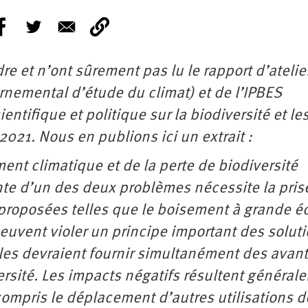
e et n’ont sûrement pas lu le rapport d’atelie
emental d’étude du climat) et de l’IPBES
ntifique et politique sur la biodiversité et le
021. Nous en publions ici un extrait :
nt climatique et de la perte de biodiversité
ante d’un des deux problèmes nécessite la pris
 proposées telles que le boisement à grande é
euvent violer un principe important des solut
lles devraient fournir simultanément des avan
ersité. Les impacts négatifs résultent général
compris le déplacement d’autres utilisations d