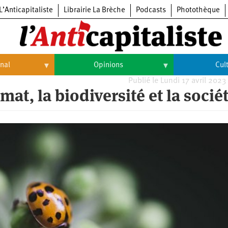
L’Anticapitaliste
Librairie La Brèche
Podcasts
Photothèque
onal
Opinions
Cul
Publié le Lundi 17 avril 2023
Opinions
Culture
mat, la biodiversité et la socié
Histoire
Arts
Cinéma
Expositions
Livres
Musique