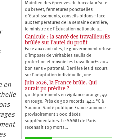
Maintien des épreuves du baccalauréat et
du brevet, fermetures ponctuelles
d’établissements, conseils bidons : face
aux températures de la semaine dernière,
le ministre de l’Éducation nationale a…
r
Canicule : la santé des travailleurEs
brûlée sur l’autel du profit
Face aux canicules, le gouvernement refuse
s
d’imposer de véritables seuils de
protection et renvoie les travailleurEs au «
bon sens » patronal. Derrière les discours
sur l’adaptation individuelle, une…
Juin 2026, la France brûle. Qui
e en
aurait pu prédire ?
chelle
90 départements en vigilance orange, 49
en rouge. Près de 500 records. 44,1 °C à
ions
Saumur. Santé publique France annonce
tages
provisoirement 1 000 décès
supplémentaires. Le SAMU de Paris
ement
recensait 109 morts…
es