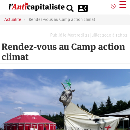
Aller
☰
⎋
au
contenu
Actualité
Rendez-vous au Camp action climat
principal
Publié le Mercredi 21 juillet 2010 à 12h02.
Rendez-vous au Camp action
climat