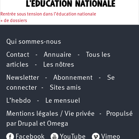
Rentrée sous tension dans l’éducation nationale
+ de dossiers
Qui sommes-nous
Contact
-
Annuaire
-
Tous les
articles
-
Les nôtres
Newsletter
-
Abonnement
-
Se
connecter
-
Sites amis
L’hebdo
-
Le mensuel
Mentions légales / Vie privée
- Propulsé
par
Drupal
et
Omega
Facebook
YouTube
Vimeo