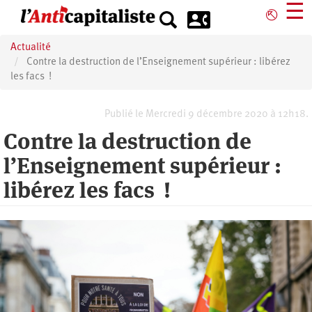
Aller
☰
⎋
au
contenu
Actualité
principal
Contre la destruction de l’Enseignement supérieur : libérez
les facs !
Publié le Mercredi 9 décembre 2020 à 12h18.
Contre la destruction de
l’Enseignement supérieur :
libérez les facs !