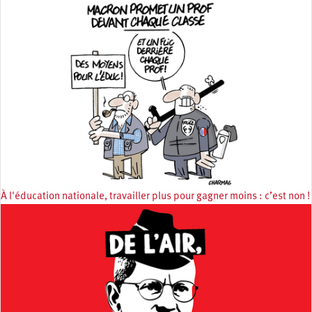
À l'éducation nationale, travailler plus pour gagner moins : c’est non !