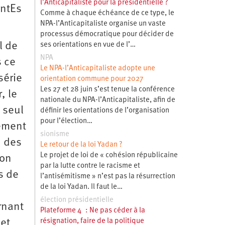
l’Anticapitaliste pour la présidentielle ?
antEs
Comme à chaque échéance de ce type, le
NPA-l’Anticapitaliste organise un vaste
processus démocratique pour décider de
l de
ses orientations en vue de l’…
NPA
s ce
Le NPA-l’Anticapitaliste adopte une
série
orientation commune pour 2027
Les 27 et 28 juin s’est tenue la conférence
, le
nationale du NPA-l’Anticapitaliste, afin de
 seul
définir les orientations de l’organisation
pour l’élection…
tement
sionisme
n des
Le retour de la loi Yadan ?
Le projet de loi de « cohésion républicaine
ion
par la lutte contre le racisme et
s de
l’antisémitisme » n’est pas la résurrection
de la loi Yadan. Il faut le…
élection présidentielle
rnant
Plateforme 4 : Ne pas céder à la
jet
résignation, faire de la politique