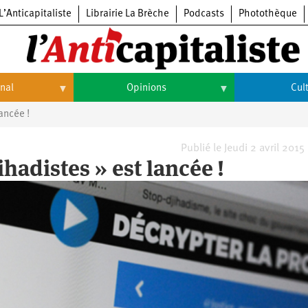
L’Anticapitaliste
Librairie La Brèche
Podcasts
Photothèque
onal
Opinions
Cul
ancée !
Opinions
Culture
Histoire
Arts
Publié le Jeudi 2 avril 2015
ihadistes » est lancée !
Cinéma
Expositions
Livres
Musique