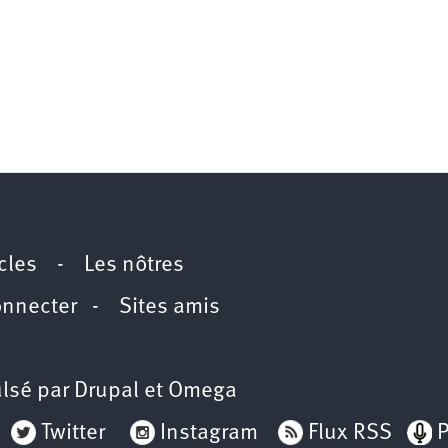
icles
-
Les nôtres
onnecter
-
Sites amis
lsé par
Drupal
et
Omega
Twitter
Instagram
Flux RSS