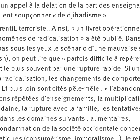
i d’un appel à la délation de la part des enseign
raient soupçonner « de djihadisme ».
ntiE terroriste...Ainsi, « un livret opérationne
énomènes de radicalisation » a été publié. Dan
a pas sous les yeux le scénario d’une mauvaise 
, on peut lire que « parfois difficile à repérer
t le plus souvent par une rupture rapide. Si un
la radicalisation, les changements de compor
. Et plus loin sont cités pêle-mêle : « l’abando
tions répétées d’enseignements, la multiplicat
aine, la rupture avec la famille, les tentative
ans les domaines suivants : alimentaires,
 condamnation de la société occidentale conce
ratiques (consumérisme, immoralisme…), le re