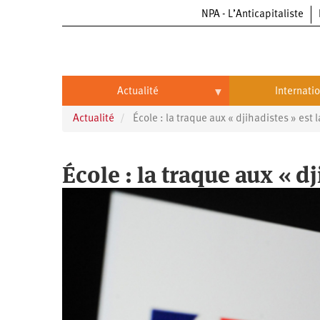
NPA - L’Anticapitaliste
Aller
au
contenu
principal
Actualité
Internati
Actualité
École : la traque aux « djihadistes » est l
Actualité
International
Politique
Brésil
École : la traque aux « dj
Entreprises
Chine
Oppressions
Entreprises
États-
Unis
Économie
Automobile
Oppressions
Continents
Écologie
Aéronautique
Antiracisme
Continents
Éducation
Commerce
Féminisme
Afrique