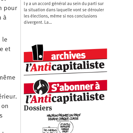
l y a un accord général au sein du parti sur
n pour
la situation dans laquelle vont se dérouler
les élections, même si nos conclusions
n à
divergent. La…
 le
e et
t même
érieur.
 on
Dossiers
s