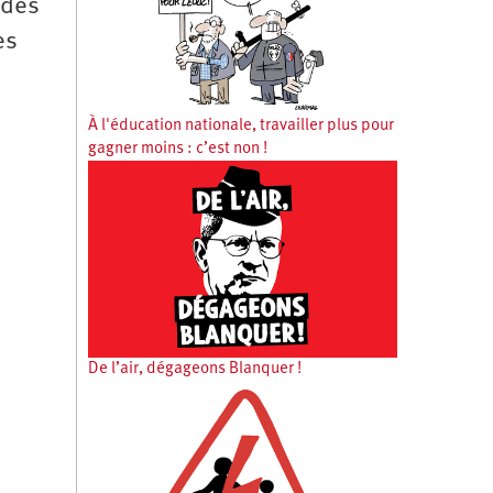
 des
es
À l'éducation nationale, travailler plus pour
gagner moins : c’est non !
De l’air, dégageons Blanquer !