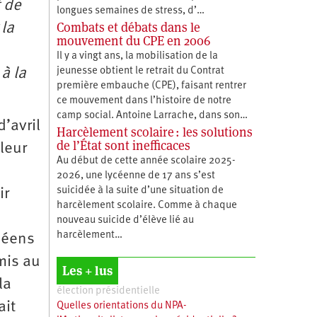
t de
longues semaines de stress, d’…
Combats et débats dans le
 la
mouvement du CPE en 2006
Il y a vingt ans, la mobilisation de la
à la
jeunesse obtient le retrait du Contrat
première embauche (CPE), faisant rentrer
ce mouvement dans l’histoire de notre
camp social. Antoine Larrache, dans son…
d’avril
Harcèlement scolaire : les solutions
de l’État sont inefficaces
leur
Au début de cette année scolaire 2025-
2026, une lycéenne de 17 ans s’est
suicidée à la suite d’une situation de
ir
harcèlement scolaire. Comme à chaque
nouveau suicide d’élève lié au
harcèlement…
céens
mis au
Les + lus
la
élection présidentielle
ait
Quelles orientations du NPA-