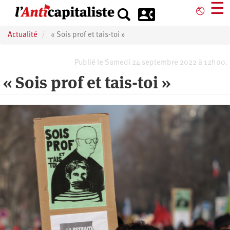
Aller
☰
⎋
au
contenu
Actualité
« Sois prof et tais-toi »
principal
Publié le Samedi 24 septembre 2022 à 12h00.
« Sois prof et tais-toi »