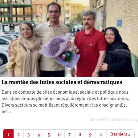
La montée des luttes sociales et démocratiques
Dans ce contexte de crise économique, sociale et politique nous
assistons depuis plusieurs mois à un regain des luttes ouvrières.
Divers secteurs se mobilisent régulièrement : les enseignantEs,
les…
Mercredi 2 octobre 2024
Pagination
Page
1
Page
2
Page
3
Page
4
Page
5
Page
6
Page
7
Page
8
Page
9
Page
››
Dernière
Derniers »