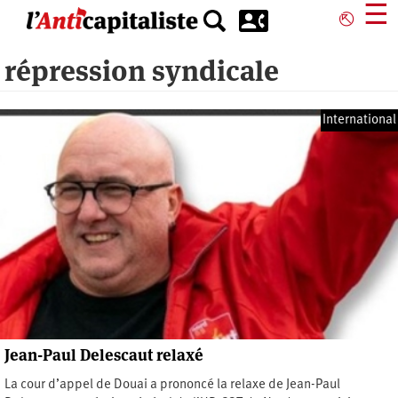
Aller
☰
⎋
au
contenu
répression syndicale
principal
International
Jean-Paul Delescaut relaxé
La cour d’appel de Douai a prononcé la relaxe de Jean-Paul