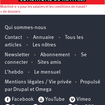
Mobilisé·e·s pour les salaires et les conditions de travail !
+ de dossiers
Qui sommes-nous
Contact
-
Annuaire
-
Tous les
articles
-
Les nôtres
Newsletter
-
Abonnement
-
Se
connecter
-
Sites amis
L’hebdo
-
Le mensuel
Mentions légales / Vie privée
- Propulsé
par
Drupal
et
Omega
Facebook
YouTube
Vimeo