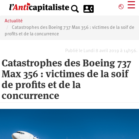
Aller
☰
⎋
au
contenu
Actualité
principal
Catastrophes des Boeing 737 Max 356 : victimes de la soif de
profits et de la concurrence
Publié le Lundi 8 avril 2019 à 14h56.
Catastrophes des Boeing 737
Max 356 : victimes de la soif
de profits et de la
concurrence