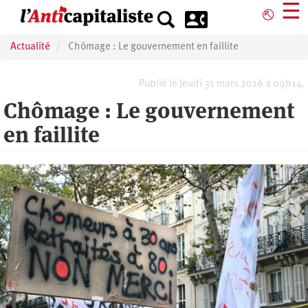
Aller
☰
⎋
au
contenu
Actualité
Chômage : Le gouvernement en faillite
principal
Publié le Jeudi 31 mars 2016 à 09h14.
Chômage : Le gouvernement
en faillite