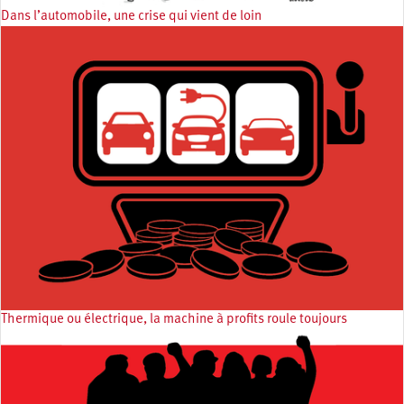
Dans l’automobile, une crise qui vient de loin
Thermique ou électrique, la machine à profits roule toujours