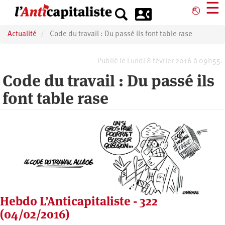
Aller
☰
⎋
au
contenu
Actualité
Code du travail : Du passé ils font table rase
principal
Publié le Lundi 8 février 2016 à 09h55.
Code du travail : Du passé ils
font table rase
Hebdo L’Anticapitaliste - 322
(04/02/2016)